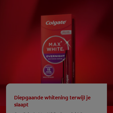
Diepgaande whitening terwijl je
slaapt