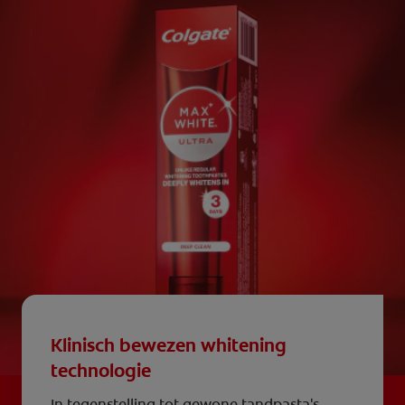
Klinisch bewezen whitening
technologie
In tegenstelling tot gewone tandpasta's,