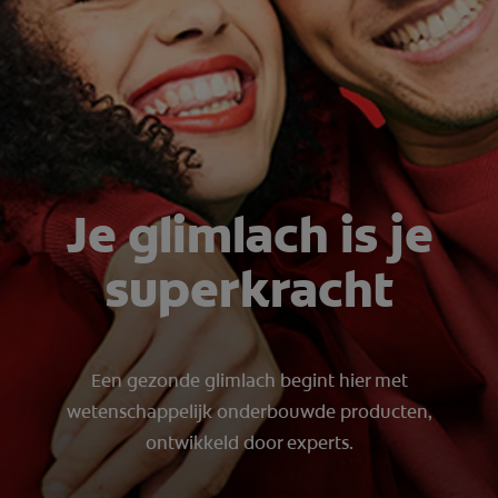
CONTROLE MONDGEZONDHEID
PRODUCTMATCH
BE (NL)
Je glimlach is je
superkracht
Een gezonde glimlach begint hier met
wetenschappelijk onderbouwde producten,
ontwikkeld door experts.