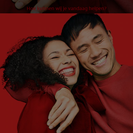
Hoe kunnen wij je vandaag helpen?
WAT ZIJN JE BEHOEFTEN?
Kies er een
WAT ZIJN JE DOELEN?
Kies er een
Aan de slag