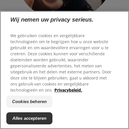
Wij nemen uw privacy serieus.
IMPACT OP HET MILIEU
Wij zetten ons in om onze
We gebruiken cookies en vergelijkbare
impact op het milieu te
technologieën om te begrijpen hoe u onze website
gebruikt en om waardevollere ervaringen voor u te
verminderen.
creëren. Deze cookies kunnen voor verschillende
doeleinden worden gebruikt, waaronder
gepersonaliseerde advertenties, het meten van
We zijn ons bewust van de impact die we op het milieu
sitegebruik en het delen met externe partners. Door
hebben en doen ons uiterste best om de planeet te
deze site te blijven gebruiken, gaat u akkoord met
beschermen.
ons gebruik van cookies en vergelijkbare
Meer informatie
technologieën en ons
Privacybeleid.
Cookies beheren
Alles accepteren
Onderwerpen over