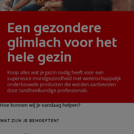
Een gezondere
glimlach voor het
hele gezin
Koop alles wat je gezin nodig heeft voor een
superieure mondgezondheid met wetenschappelijk
onderbouwde producten die worden aanbevolen
door tandheelkundige professionals.
Hoe kunnen wij je vandaag helpen?
WAT ZIJN JE BEHOEFTEN?