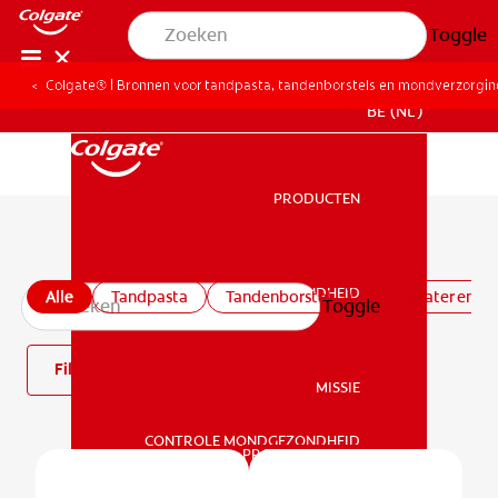
Toggle
Colgate® | Bronnen voor tandpasta, tandenborstels en mondverzorgi
BE (NL)
PRODUCTEN
PRODUCTEN
Alle producten
MONDGEZONDHEID
Alle
Tandpasta
Tandenborstel
Mondwater en -s
Toggle
MONDGEZONDHEID
Filter
MISSIE
CONTROLE MONDGEZONDHEID
MISSIE
PRODUCTMATCH