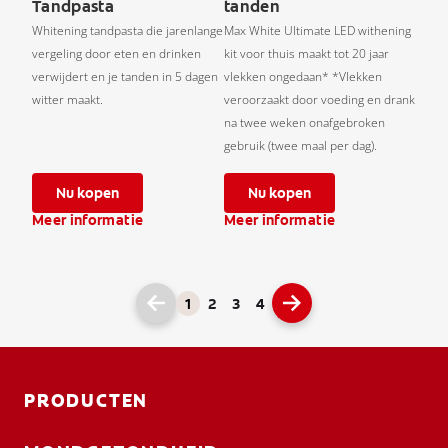
Tandpasta
tanden
Whitening tandpasta die jarenlange
Max White Ultimate LED withening
vergeling door eten en drinken
kit voor thuis maakt tot 20 jaar
verwijdert en je tanden in 5 dagen
vlekken ongedaan* *Vlekken
witter maakt.
veroorzaakt door voeding en drank
na twee weken onafgebroken
gebruik (twee maal per dag).
Nu kopen
Nu kopen
Meer informatie
Meer informatie
1
2
3
4
PRODUCTEN