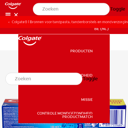
Toggle
Colgate® | Bronnen voor tandpasta, tandenborstels en mondverzorgi
BE (NL)
PRODUCTEN
PRODUCTEN
MONDGEZONDHEID
Toggle
MONDGEZONDHEID
MISSIE
CONTROLE MONDGEZONDHEID
MISSIE
PRODUCTMATCH