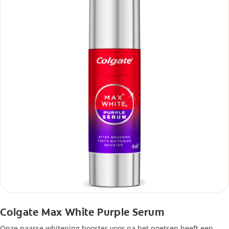
Colgate Max White Purple Serum
Onze paarse whitening booster voor na het poetsen heeft een