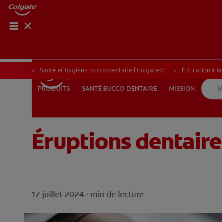
BILAN 
BILA
Santé et hygiène bucco-dentaire | Colgate®
Éducation à l
SANTÉ BUCCO-DENTAIRE
MISSION
PRODUITS
PRODUITS
SANTÉ BUCCO-DENTAIRE
MISSION
Éruptions dentaire
BE (FR)
17 juillet 2024 ·
min de lecture