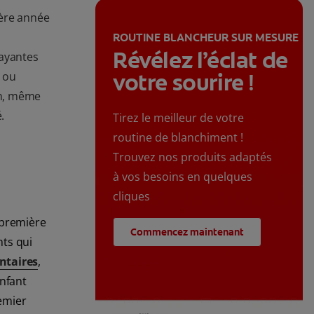
ière année
.
ROUTINE BLANCHEUR SUR MESURE
Révélez l’éclat de
rayantes
votre sourire !
 ou
on, même
.
Tirez le meilleur de votre
routine de blanchiment !
Trouvez nos produits adaptés
à vos besoins en quelques
cliques
 première
Commencez maintenant
nts qui
ntaires
,
nfant
remier