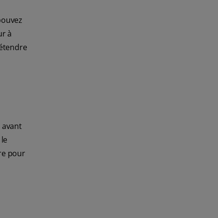
 pouvez
ur à
détendre
, avant
 le
vre pour