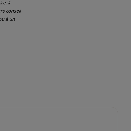
e. Il
rs conseil
ou à un