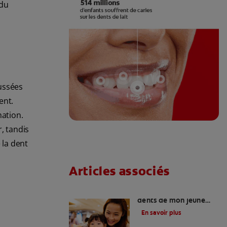
 du
oussées
ent.
mation.
, tandis
 la dent
Articles associés
Comment soigner les
dents de mon jeune
enfant?
En savoir plus