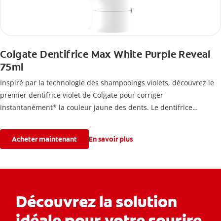
Colgate Dentifrice Max White Purple Reveal
75ml
Inspiré par la technologie des shampooings violets, découvrez le
premier dentifrice violet de Colgate pour corriger
instantanément* la couleur jaune des dents. Le dentifrice
blancheur Colgate Max White Purple Reveal Instant*, grâce à sa
technologie d'effet optique de correction des couleurs, vous
Acheter maintenant
En savoir plus
permet de révéler un sourire plus blanc dès le premier brossage.
Découvrez la solution
idéale pour votre sourire