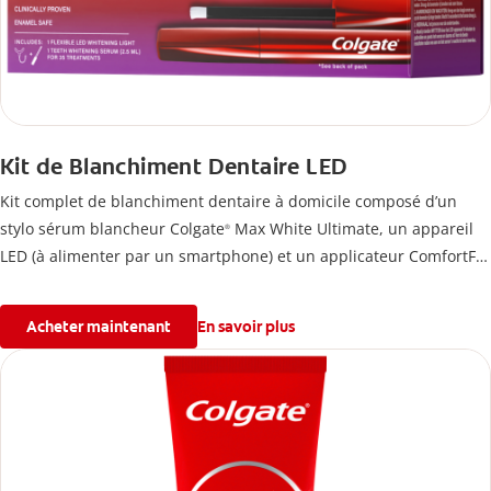
Kit de Blanchiment Dentaire LED
Kit complet de blanchiment dentaire à domicile composé d’un
stylo sérum blancheur Colgate
Max White Ultimate, un appareil
®
LED (à alimenter par un smartphone) et un applicateur ComfortFit
qui s'adapte à la forme de votre bouche. En utilisant ce kit de
blanchiment des dents deux fois par jour pendant 2 semaines, les
Acheter maintenant
En savoir plus
taches accumulées par la nourriture et les boissons depuis 20 ans
seront éliminées.