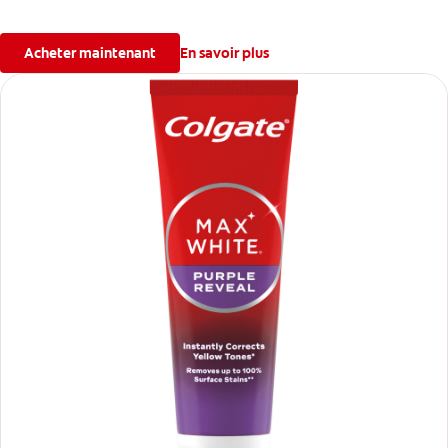
charbon et de minéraux qui éliminent les taches., tout en
préservant un email solide et des gencives saines
Acheter maintenant
En savoir plus