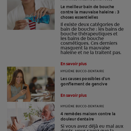
Le meilleur bain de bouche
BILAN DE SANTÉ BUCCO-DENTAIRE
contre la mauvaise haleine : 3
RECHERCHE DES SOLUTIONS IDÉALES
choses essentielles
Il existe deux catégories de
bain de bouche : les bains de
bouche thérapeutiques et
les bains de bouche
BE (FR)
cosmétiques. Ces derniers
masquent la mauvaise
haleine et ne la traitent pas.
En savoir plus
HYGIÈNE BUCCO-DENTAIRE
Les causes possibles d'un
gonflement de gencive
En savoir plus
HYGIÈNE BUCCO-DENTAIRE
4 remèdes maison contre la
douleur dentaire
Si vous avez déjà eu mal aux
dents, vous savez que la