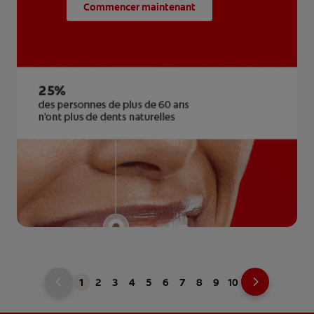
Commencer maintenant
1
2
3
4
5
6
7
8
9
10