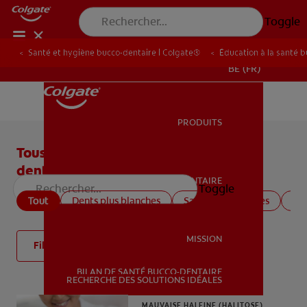
Toggle
Santé et hygiène bucco-dentaire | Colgate®
Éducation à la santé 
BE (FR)
PRODUITS
PRODUITS
Tous les articles sur la santé bucco-
dentaire
SANTÉ BUCCO-DENTAIRE
Toggle
SANTÉ BUCCO-DENTAIRE
Tout
Dents plus blanches
Santé des gencives
San
MISSION
Filtre
BILAN DE SANTÉ BUCCO-DENTAIRE
MISSION
RECHERCHE DES SOLUTIONS IDÉALES
MAUVAISE HALEINE (HALITOSE)