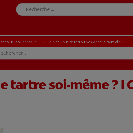
DE SANTÉ BUCCO-DENTAIRE
RECHERCHE DES SOLUTIONS IDÉALES
N DE SANTÉ BUCCO-DENTAIRE
RECHERCHE DES SOLUTIONS IDÉALES
a santé bucco-dentaire
Pouvez-vous détartrer vos dents à domicile ?
 tartre soi-même ? | 