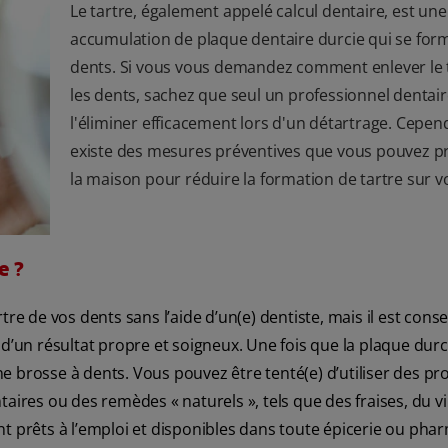
Le tartre, également appelé calcul dentaire, est une
accumulation de plaque dentaire durcie qui se form
dents. Si vous vous demandez comment enlever le t
les dents, sachez que seul un professionnel dentai
l'éliminer efficacement lors d'un détartrage. Cepend
existe des mesures préventives que vous pouvez p
la maison pour réduire la formation de tartre sur v
e ?
de vos dents sans l’aide d’un(e) dentiste, mais il est consei
d’un résultat propre et soigneux. Une fois que la plaque durci
une brosse à dents. Vous pouvez être tenté(e) d’utiliser des pr
entaires ou des remèdes « naturels », tels que des fraises, du v
t prêts à l’emploi et disponibles dans toute épicerie ou pha