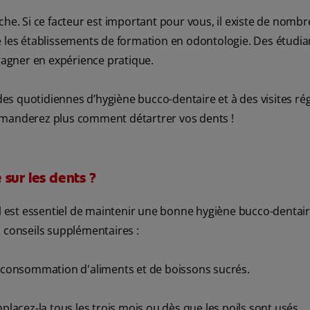
che. Si ce facteur est important pour vous, il existe de nomb
ue les établissements de formation en odontologie. Des étudia
 gagner en expérience pratique.
s quotidiennes d’hygiène bucco-dentaire et à des visites rég
emanderez plus comment détartrer vos dents !
sur les dents ?
il est essentiel de maintenir une bonne hygiène bucco-dentair
s conseils supplémentaires :
la consommation d'aliments et de boissons sucrés.
placez-la tous les trois mois ou dès que les poils sont usés.