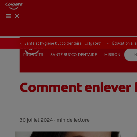
BILAN 
BILA
Santé et hygiène bucco-dentaire | Colgate®
Éducation à l
SANTÉ BUCCO-DENTAIRE
MISSION
PRODUITS
PRODUITS
SANTÉ BUCCO-DENTAIRE
MISSION
Comment enlever le
BE (FR)
30 juillet 2024 ·
min de lecture