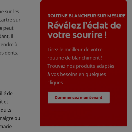
e sur les
ROUTINE BLANCHEUR SUR MESURE
artre sur
Révélez l’éclat de
re peut
votre sourire !
ant, il
rendre à
Tirez le meilleur de votre
os dents.
routine de blanchiment !
Trouvez nos produits adaptés
à vos besoins en quelques
cliques
llé de
Commencez maintenant
t et
oduits
inaigre ou
rmacie