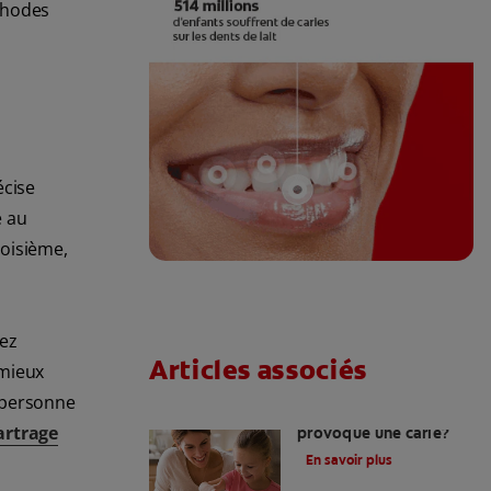
thodes
écise
e au
roisième,
vez
Articles associés
 mieux
a personne
Quelle sensation
artrage
provoque une carie?
En savoir plus