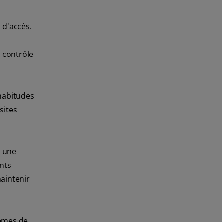
 d'accès.
n contrôle
 habitudes
sites
t une
ents
aintenir
lèmes de