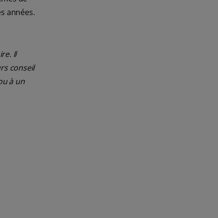
es années.
e. Il
rs conseil
ou à un