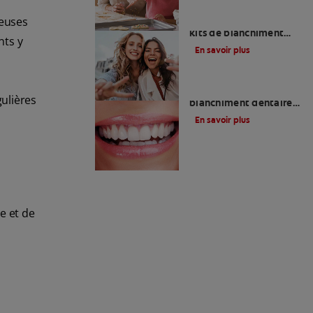
Guide des appareils ou
reuses
kits de blanchiment
nts y
dentaire à la maison
En savoir plus
Quelle méthode de
ulières
blanchiment dentaire
choisir ?
En savoir plus
e et de