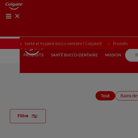
BILAN 
BILA
Santé et hygiène bucco-dentaire | Colgate®
Produits
SANTÉ BUCCO-DENTAIRE
MISSION
PRODUITS
PRODUITS
SANTÉ BUCCO-DENTAIRE
MISSION
BE (FR)
Tout
Bains de
Filtre