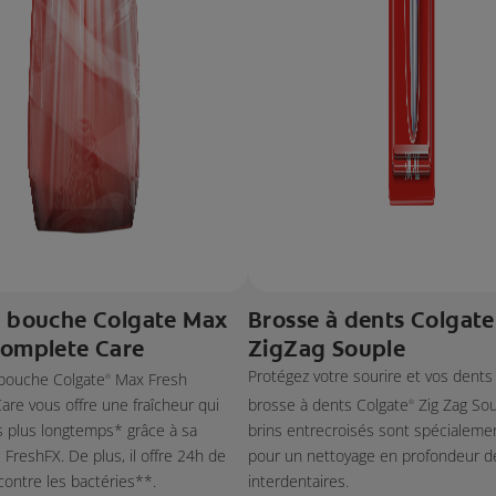
e bouche Colgate Max
Brosse à dents Colgate
Complete Care
ZigZag Souple
Protégez votre sourire et vos dents 
 bouche Colgate
Max Fresh
®
re vous offre une fraîcheur qui
brosse à dents Colgate
Zig Zag Sou
®
s plus longtemps* grâce à sa
brins entrecroisés sont spécialeme
 FreshFX. De plus, il offre 24h de
pour un nettoyage en profondeur 
contre les bactéries**.
interdentaires.