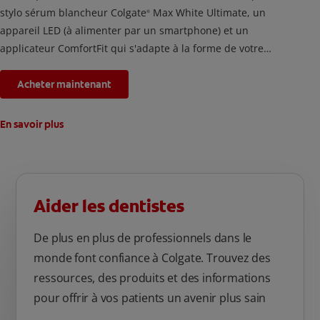
stylo sérum blancheur Colgate
Max White Ultimate, un
®
appareil LED (à alimenter par un smartphone) et un
applicateur ComfortFit qui s'adapte à la forme de votre
bouche. En utilisant ce kit de blanchiment des dents deux fois
par jour pendant 2 semaines, les taches accumulées par la
Acheter maintenant
nourriture et les boissons depuis 20 ans seront éliminées.
En savoir plus
Aider les dentistes
De plus en plus de professionnels dans le
monde font confiance à Colgate. Trouvez des
ressources, des produits et des informations
pour offrir à vos patients un avenir plus sain