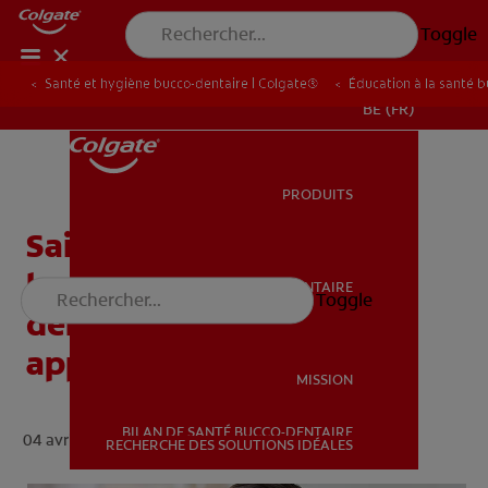
Toggle
Santé et hygiène bucco-dentaire | Colgate®
Éducation à la santé 
BE (FR)
PRODUITS
PRODUITS
Saignement des gencives
lors de l'utilisation du fil
SANTÉ BUCCO-DENTAIRE
Toggle
SANTÉ BUCCO-DENTAIRE
dentaire : à quel moment
appeler son dentiste ?
MISSION
BILAN DE SANTÉ BUCCO-DENTAIRE
04 avril 2024 ·
min de lecture
MISSION
RECHERCHE DES SOLUTIONS IDÉALES