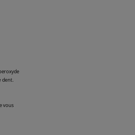
 peroxyde
e dent.
ue vous