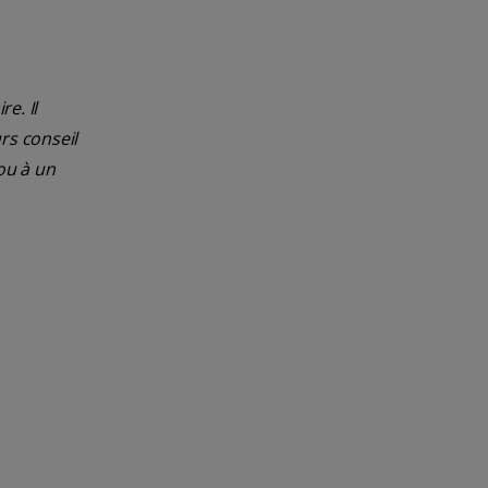
e. Il
rs conseil
ou à un