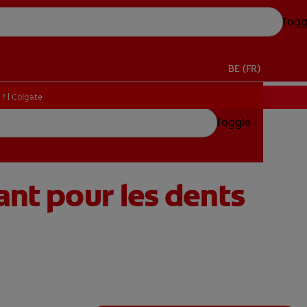
Togg
BE (FR)
? | Colgate
Toggle
ant pour les dents