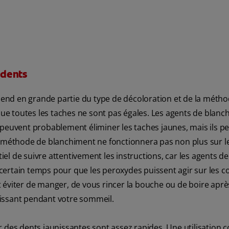
 dents
épend en grande partie du type de décoloration et de la méth
 que toutes les taches ne sont pas égales. Les agents de blan
 peuvent probablement éliminer les taches jaunes, mais ils p
e méthode de blanchiment ne fonctionnera pas non plus sur l
tiel de suivre attentivement les instructions, car les agents de
ertain temps pour que les peroxydes puissent agir sur les c
 éviter de manger, de vous rincer la bouche ou de boire aprè
chissant pendant votre sommeil.
 des dents jaunissantes sont assez rapides. Une utilisation 