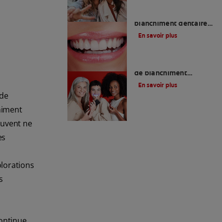
Quelle méthode de
blanchiment dentaire
choisir ?
En savoir plus
Les meilleurs produits
de blanchiment
dentaire en vente libre
En savoir plus
ode
chiment
euvent ne
es
olorations
s
continue