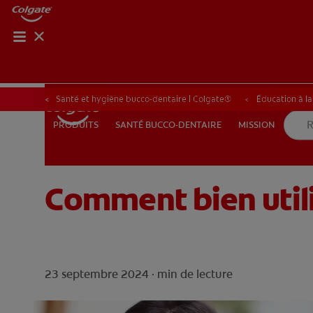
BILAN 
BILA
Santé et hygiène bucco-dentaire | Colgate®
Éducation à l
SANTÉ BUCCO-DENTAIRE
MISSION
PRODUITS
PRODUITS
SANTÉ BUCCO-DENTAIRE
MISSION
Comment bien utili
BE (FR)
23 septembre 2024 ·
min de lecture