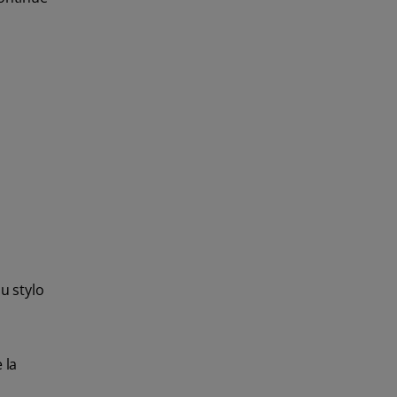
u stylo
 la