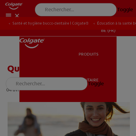
Toggle
Santé et hygiène bucco-dentaire | Colgate®
Éducation à la santé 
BE (FR)
PRODUITS
PRODUITS
Qu'est-Ce Que La Carie ?
SANTÉ BUCCO-DENTAIRE
Toggle
SANTÉ BUCCO-DENTAIRE
04 avril 2024 ·
min de lecture
MISSION
BILAN DE SANTÉ BUCCO-DENTAIRE
MISSION
RECHERCHE DES SOLUTIONS IDÉALES