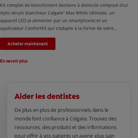
Kit complet de blanchiment dentaire à domicile composé d’un
stylo sérum blancheur Colgate
Max White Ultimate, un
®
appareil LED (à alimenter par un smartphone) et un
applicateur ComfortFit qui s'adapte à la forme de votre
bouche. En utilisant ce kit de blanchiment des dents deux fois
par jour pendant 2 semaines, les taches accumulées par la
Acheter maintenant
nourriture et les boissons depuis 20 ans seront éliminées.
En savoir plus
Aider les dentistes
De plus en plus de professionnels dans le
monde font confiance à Colgate. Trouvez des
ressources, des produits et des informations
pour offrir à vos patients un avenir plus sain