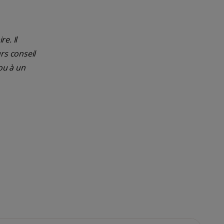
e. Il
rs conseil
ou à un