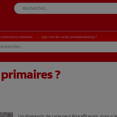
DE SANTÉ BUCCO-DENTAIRE
RECHERCHE DES SOLUTIONS IDÉALES
N DE SANTÉ BUCCO-DENTAIRE
RECHERCHE DES SOLUTIONS IDÉALES
a santé bucco-dentaire
Que sont les caries primaires&nbsp;?
 primaires ?
Un diagnostic de carie peut être effrayant, mais si l