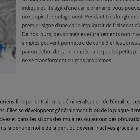
indique qu’il s’agit d’une carie primaire, vous pouv
un soupir de soulagement. Pendant très longtemps,
premier signe d’une carie impliquait de fraiser et d
De nos jours, des stratégies et traitements non inva
simples peuvent permettre de contrôler les zones a
par un début de carie, empêchant que les petits p
ne se transforment en gros problèmes.
iens finit par entraîner la déminéralisation de l’émail, et ce
es. Elles se développent généralement là où de la plaque dent
ives et dans les sillons des molaires ou autour des obturati
s la dentine molle de la dent ou devenir inactives grâce à la