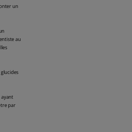
onter un
 un
dentiste au
lles
 glucides
n ayant
être par