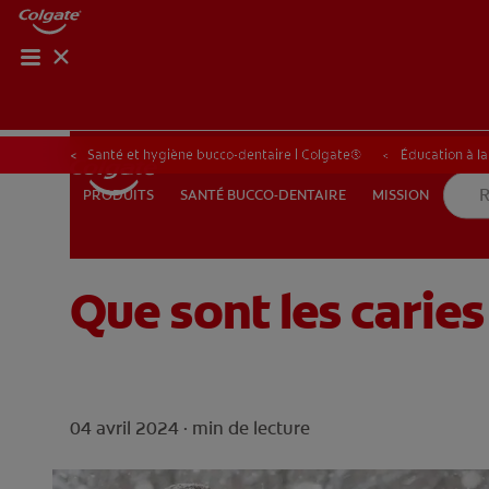
BILAN 
BILA
Santé et hygiène bucco-dentaire | Colgate®
Éducation à l
SANTÉ BUCCO-DENTAIRE
MISSION
PRODUITS
PRODUITS
SANTÉ BUCCO-DENTAIRE
MISSION
Que sont les caries
BE (FR)
04 avril 2024 ·
min de lecture