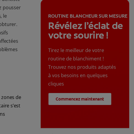
ez pousser
 le
ROUTINE BLANCHEUR SUR MESURE
Révélez l’éclat de
'obturer.
votre sourire !
sifs
ffectées
roblèmes
Tirez le meilleur de votre
routine de blanchiment !
Trouvez nos produits adaptés
à vos besoins en quelques
cliques
s zones de
Commencez maintenant
aire s’est
ons