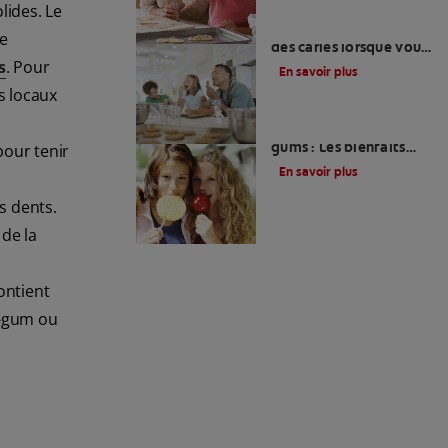
lides. Le
Comment se préserver
de
des caries lorsque vous
êtes amateur de
s
. Pour
En savoir plus
sucreries ?
s locaux
Salive et chewing-
gums : Les bienfaits
pour tenir
pour la santé de votre
En savoir plus
bouche
s dents.
 de la
contient
g-gum ou