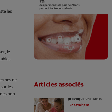
ste les
er, le
ables,
 termes de
Articles associés
 sur les
odes non
Quelle sensation
provoque une carie?
En savoir plus