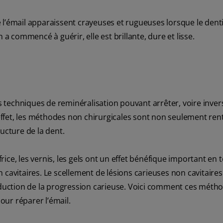
de l’émail apparaissent crayeuses et rugueuses lorsque le denti
 a commencé à guérir, elle est brillante, dure et lisse.
es techniques de reminéralisation pouvant arrêter, voire invers
ffet, les méthodes non chirurgicales sont non seulement rent
ucture de la dent.
ifrice, les vernis, les gels ont un effet bénéfique important en
cavitaires. Le scellement de lésions carieuses non cavitaires
uction de la progression carieuse. Voici comment ces méth
ur réparer l’émail.