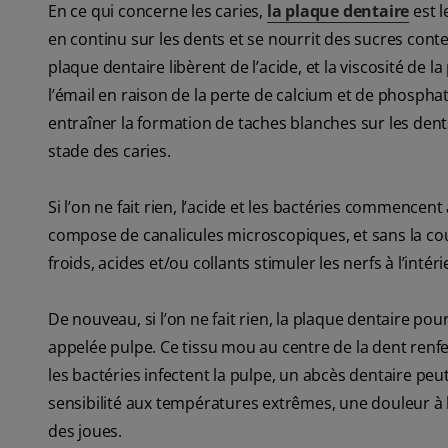
En ce qui concerne les caries,
la plaque dentaire
est l
en continu sur les dents et se nourrit des sucres cont
plaque dentaire libèrent de l’acide, et la viscosité de l
l’émail en raison de la perte de calcium et de phosph
entraîner la formation de taches blanches sur les den
stade des caries.
Si l’on ne fait rien, l’acide et les bactéries commence
compose de canalicules microscopiques, et sans la couc
froids, acides et/ou collants stimuler les nerfs à l’int
De nouveau, si l’on ne fait rien, la plaque dentaire pou
appelée pulpe. Ce tissu mou au centre de la dent renfe
les bactéries infectent la pulpe, un abcès dentaire pe
sensibilité aux températures extrêmes, une douleur à l
des joues.