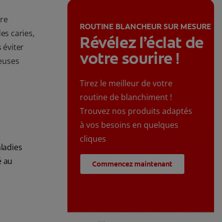
ire
ROUTINE BLANCHEUR SUR MESURE
es caries,
Révélez l’éclat de
 éviter
votre sourire !
euses
Tirez le meilleur de votre
routine de blanchiment !
Trouvez nos produits adaptés
à vos besoins en quelques
cliques
aladies
é au
Commencez maintenant