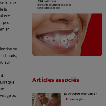
s se forme
e la
altère
et peut
remier
dentine se
ts chauds,
ouleur.
nt,
Articles associés
. Lorsque
une
Quelle sensation
provoque une carie?
 visage ou
En savoir plus