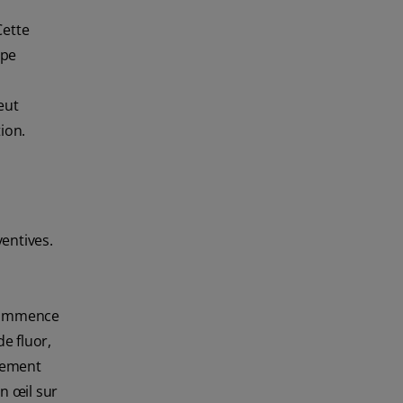
Cette
lpe
eut
ion.
ventives.
 commence
e fluor,
alement
n œil sur