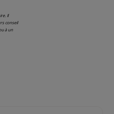
e. Il
rs conseil
ou à un