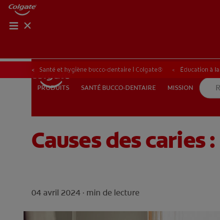
BILAN 
BILA
Santé et hygiène bucco-dentaire | Colgate®
Éducation à l
SANTÉ BUCCO-DENTAIRE
MISSION
PRODUITS
PRODUITS
SANTÉ BUCCO-DENTAIRE
MISSION
Causes des caries 
BE (FR)
04 avril 2024 ·
min de lecture