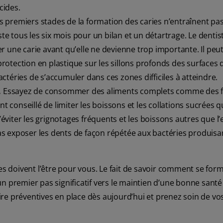
cides.
premiers stades de la formation des caries n’entraînent pa
ste tous les six mois pour un bilan et un détartrage. Le dentis
ter une carie avant qu’elle ne devienne trop importante. Il peu
otection en plastique sur les sillons profonds des surfaces 
téries de s’accumuler dans ces zones difficiles à atteindre.
.
Essayez de consommer des aliments complets comme des fr
t conseillé de limiter les boissons et les collations sucrées q
d’éviter les grignotages fréquents et les boissons autres que l’
s exposer les dents de façon répétée aux bactéries produisa
es doivent l’être pour vous. Le fait de savoir comment se form
e un premier pas significatif vers le maintien d’une bonne sant
re préventives en place dès aujourd’hui et prenez soin de vo