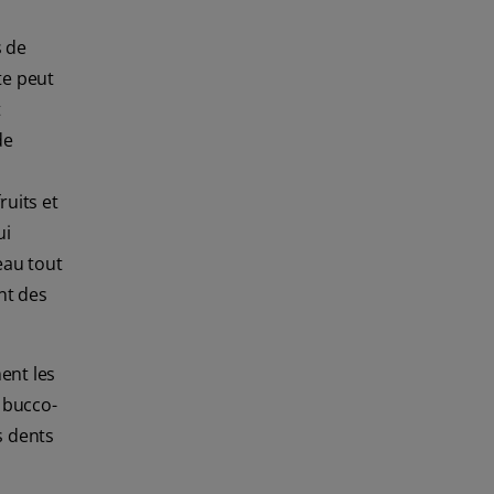
s de
te peut
t
de
uits et
ui
eau tout
nt des
ent les
é bucco-
s dents