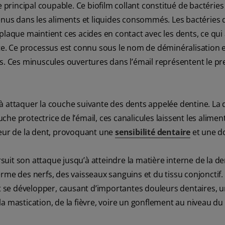
e principal coupable. Ce biofilm collant constitué de bactérie
enus dans les aliments et liquides consommés. Les bactéries d
a plaque maintient ces acides en contact avec les dents, ce qui 
ate. Ce processus est connu sous le nom de déminéralisation 
ts. Ces minuscules ouvertures dans l’émail représentent le p
nt à attaquer la couche suivante des dents appelée dentine. La 
he protectrice de l’émail, ces canalicules laissent les alimen
érieur de la dent, provoquant une
sensibilité dentaire
et une d
rsuit son attaque jusqu’à atteindre la matière interne de la de
rme des nerfs, des vaisseaux sanguins et du tissu conjonctif
ut se développer, causant d’importantes douleurs dentaires, 
a mastication, de la fièvre, voire un gonflement au niveau du