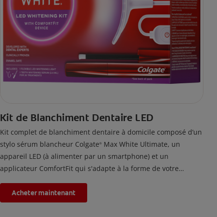
Kit de Blanchiment Dentaire LED
Kit complet de blanchiment dentaire à domicile composé d’un
stylo sérum blancheur Colgate
Max White Ultimate, un
®
appareil LED (à alimenter par un smartphone) et un
applicateur ComfortFit qui s'adapte à la forme de votre
bouche. En utilisant ce kit de blanchiment des dents deux fois
par jour pendant 2 semaines, les taches accumulées par la
Acheter maintenant
nourriture et les boissons depuis 20 ans seront éliminées.