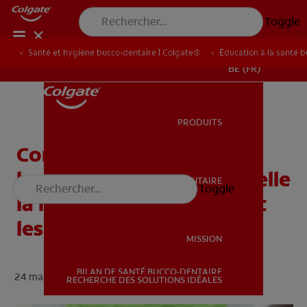
Toggle
Santé et hygiène bucco-dentaire | Colgate®
Éducation à la santé 
BE (FR)
PRODUITS
PRODUITS
Comment la plaque
bactérienne provoque-t-elle
SANTÉ BUCCO-DENTAIRE
Toggle
SANTÉ BUCCO-DENTAIRE
la maladie parodontale et
les caries ?
MISSION
BILAN DE SANTÉ BUCCO-DENTAIRE
24 mai 2024 ·
min de lecture
MISSION
RECHERCHE DES SOLUTIONS IDÉALES