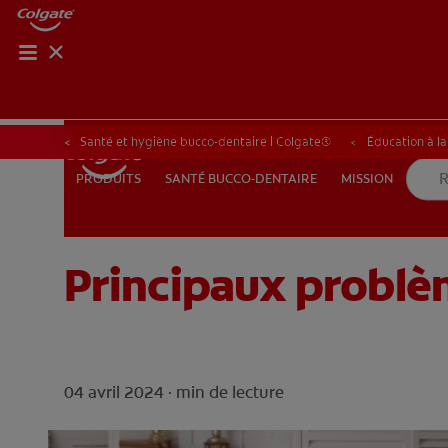
BILAN 
BILA
Santé et hygiène bucco-dentaire | Colgate®
Éducation à l
SANTÉ BUCCO-DENTAIRE
MISSION
PRODUITS
PRODUITS
SANTÉ BUCCO-DENTAIRE
MISSION
Principaux probl
BE (FR)
04 avril 2024 ·
min de lecture