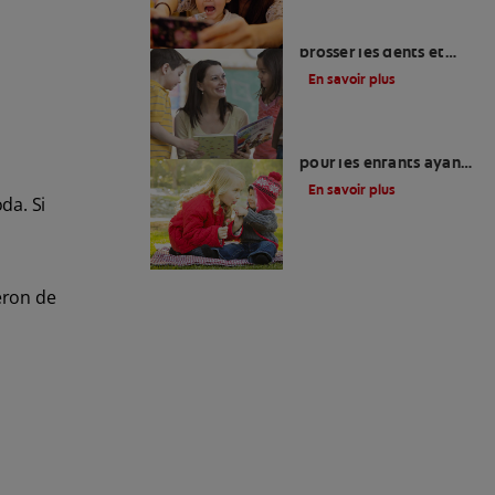
Chansons pour se
brosser les dents et
autres conseils pour les
En savoir plus
tout-petits
Le meilleur dentifrice
pour les enfants ayant
des caries
En savoir plus
da. Si
eron de