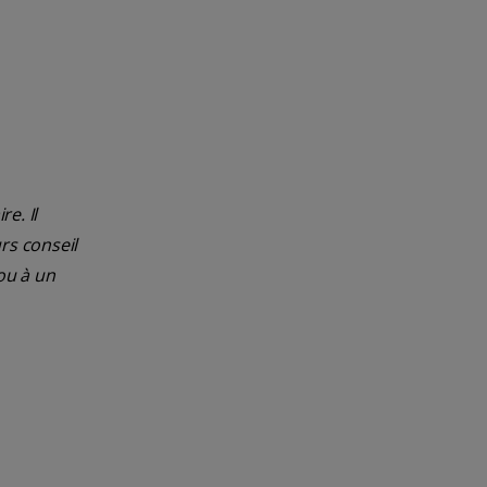
e. Il
rs conseil
ou à un