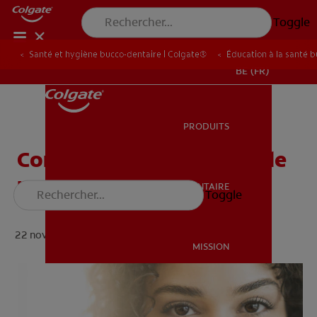
Toggle
Santé et hygiène bucco-dentaire | Colgate®
Éducation à la santé 
BE (FR)
PRODUITS
PRODUITS
Comprendre l’anatomie de
nos dents
SANTÉ BUCCO-DENTAIRE
Toggle
SANTÉ BUCCO-DENTAIRE
22 novembre 2024 ·
min de lecture
MISSION
BILAN DE SANTÉ BUCCO-DENTAIRE
MISSION
RECHERCHE DES SOLUTIONS IDÉALES