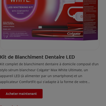
Kit de Blanchiment Dentaire LED
Kit complet de blanchiment dentaire à domicile composé d’un
stylo sérum blancheur Colgate
Max White Ultimate, un
®
appareil LED (à alimenter par un smartphone) et un
applicateur ComfortFit qui s'adapte à la forme de votre
bouche. En utilisant ce kit de blanchiment des dents deux fois
par jour pendant 2 semaines, les taches accumulées par la
Acheter maintenant
nourriture et les boissons depuis 20 ans seront éliminées.