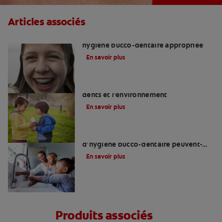
Articles associés
Enseigner aux adolescents une
hygiène bucco-dentaire appropriée
En savoir plus
Pailles réutilisables : protégez vos
dents et l’environnement
En savoir plus
Comment de meilleures habitudes
d’hygiène bucco-dentaire peuvent-
elles contribuer à réduire les impacts
En savoir plus
sur nos océans ?
Produits associés