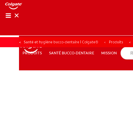
BILAN 
BILA
Santé et hygiène bucco-dentaire | Colgate®
Produits
SANTÉ BUCCO-DENTAIRE
MISSION
PRODUITS
PRODUITS
SANTÉ BUCCO-DENTAIRE
MISSION
BE (FR)