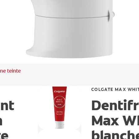
ne teinte
COLGATE MAX WHI
ant
Dentifr
n
Max Wh
te
blanche