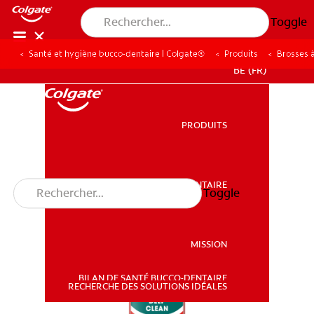
Toggle
Santé et hygiène bucco-dentaire | Colgate®
Produits
Brosses 
BE (FR)
PRODUITS
PRODUITS
SANTÉ BUCCO-DENTAIRE
Toggle
SANTÉ BUCCO-DENTAIRE
MISSION
BILAN DE SANTÉ BUCCO-DENTAIRE
MISSION
RECHERCHE DES SOLUTIONS IDÉALES