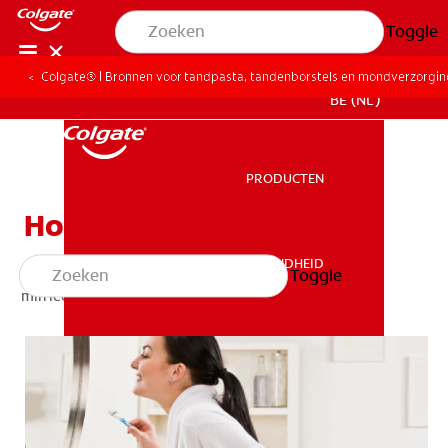
Toggle
Colgate® | Bronnen voor tandpasta, tandenborstels en mondverzorgi
BE (NL)
PRODUCTEN
PRODUCTEN
Hoe tanden te poetsen
MONDGEZONDHEID
Toggle
MONDGEZONDHEID
min leestijd
MISSIE
CONTROLE MONDGEZONDHEID
MISSIE
PRODUCTMATCH