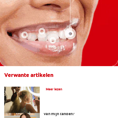
Verwante artikelen
Wat is fluoride?
Meer lezen
Welke factoren beïnvloeden de kleur
van mijn tanden?