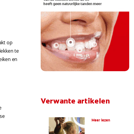
akt op
lekken te
eiken en
Verwante artikelen
e
Wat is fluoride?
kse
Meer lezen