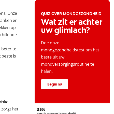
ons. Onze
QUIZ OVER MONDGEZONDHEID
Wat zit er achter
dranken en
lekken op
uw glimlach?
chillende
.
Doe onze
 beter te
mondgezondheidstest om het
 beste is
beste uit uw
mondverzorgingsroutine te
halen.
Begin nu
.
inkel
 zorgt het