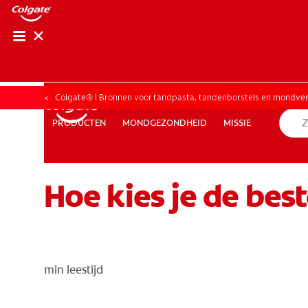
CONTROLE 
CONTRO
Colgate® | Bronnen voor tandpasta, tandenborstels en mondve
MONDGEZONDHEID
MISSIE
PRODUCTEN
PRODUCTEN
MONDGEZONDHEID
MISSIE
Hoe kies je de bes
BE (NL)
min leestijd