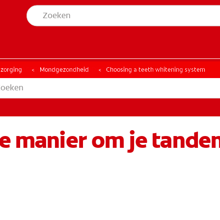
MONDGEZONDHEID
PRODUCTMATCH
LE MONDGEZONDHEID
PRODUCTMATCH
rzorging
Mondgezondheid
Choosing a teeth whitening system
te manier om je tanden