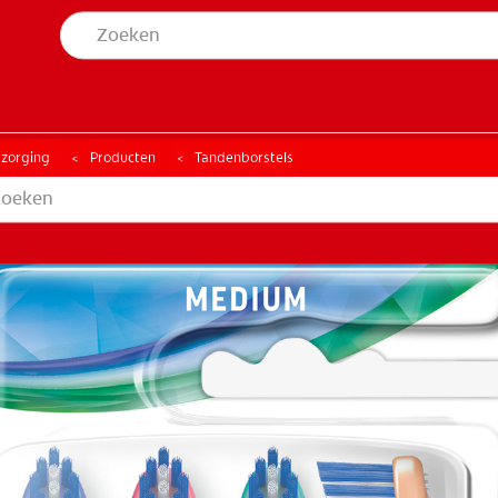
MONDGEZONDHEID
PRODUCTMATCH
LE MONDGEZONDHEID
PRODUCTMATCH
rzorging
Producten
Tandenborstels