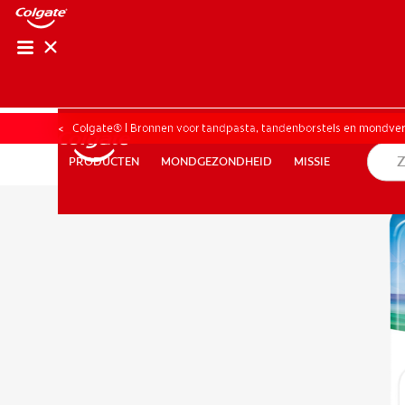
CONTROLE 
CONTRO
Colgate® | Bronnen voor tandpasta, tandenborstels en mondve
MONDGEZONDHEID
MISSIE
PRODUCTEN
PRODUCTEN
MONDGEZONDHEID
MISSIE
BE (NL)